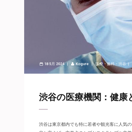
18 5月 2024
Kogure
医療
・
歯科
・
渋谷
渋谷の医療機関：健康
渋谷は東京都内でも特に若者や観光客に人気の