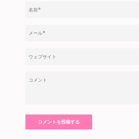
ー
シ
ョ
ン