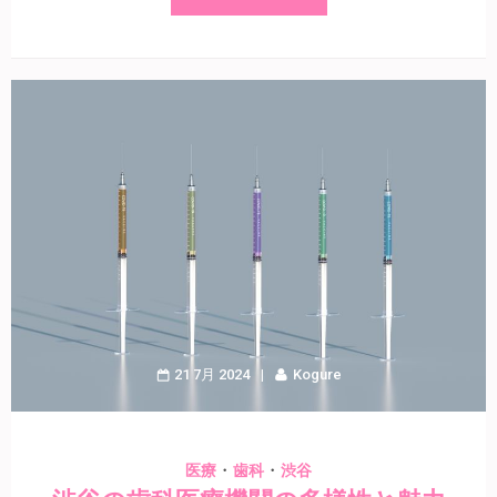
21 7月 2024
Kogure
・
・
医療
歯科
渋谷