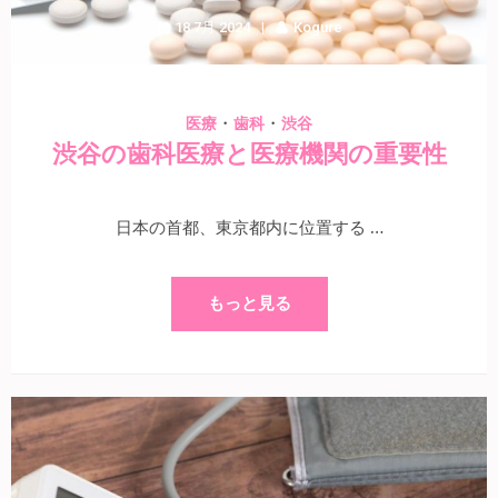
18 7月 2024
Kogure
・
・
医療
歯科
渋谷
渋谷の歯科医療と医療機関の重要性
日本の首都、東京都内に位置する …
もっと見る