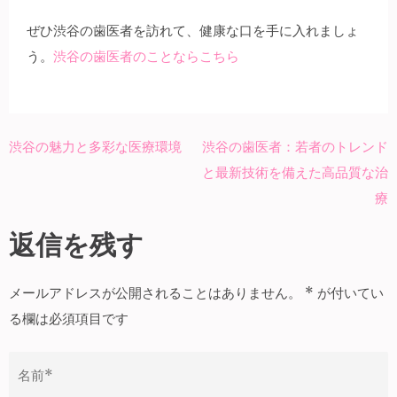
ぜひ渋谷の歯医者を訪れて、健康な口を手に入れましょ
う。
渋谷の歯医者のことならこちら
渋谷の魅力と多彩な医療環境
渋谷の歯医者：若者のトレンド
投
と最新技術を備えた高品質な治
稿
療
ナ
ビ
返信を残す
ゲ
ー
メールアドレスが公開されることはありません。
*
が付いてい
シ
る欄は必須項目です
ョ
ン